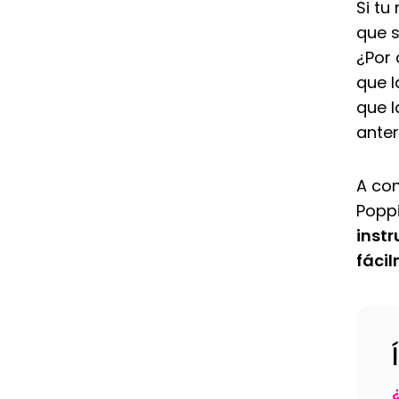
Si tu
que 
¿Por
que l
que l
ante
A con
Poppi
inst
fáci