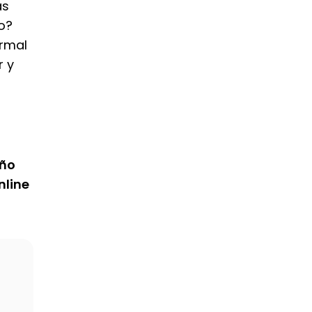
as
o?
rmal
r y
eño
nline