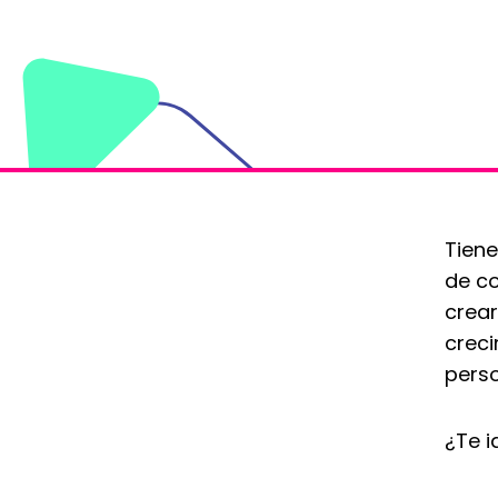
Tiene
de co
crea
creci
pers
¿Te i