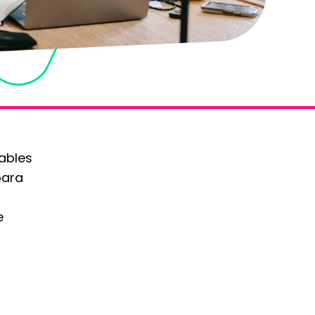
nables
para
e