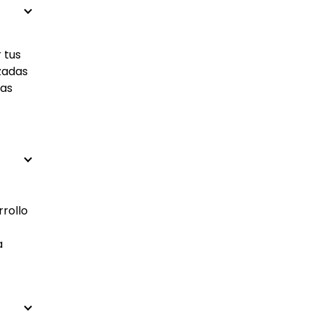
 tus
izadas
las
rrollo
a