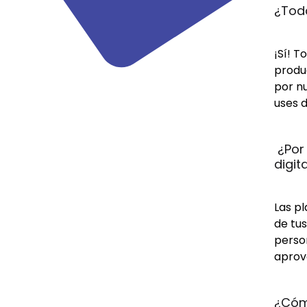
¿Toda
¡Sí! T
produc
por n
uses d
 ¿Por
digit
Las pl
de tus
person
aprov
¿Cómo