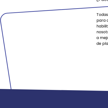
Todas 
para 
habil
nosot
a mej
de pla