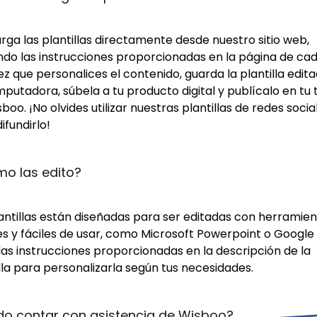
ga las plantillas directamente desde nuestro sitio web,
ndo las instrucciones proporcionadas en la página de cad
z que personalices el contenido, guarda la plantilla edit
putadora, súbela a tu producto digital y publícalo en tu 
boo. ¡No olvides utilizar nuestras plantillas de redes socia
ifundirlo!
o las edito?
lantillas están diseñadas para ser editadas con herramie
s y fáciles de usar, como Microsoft Powerpoint o Google S
las instrucciones proporcionadas en la descripción de la
lla para personalizarla según tus necesidades.
do contar con asistencia de Wisboo?