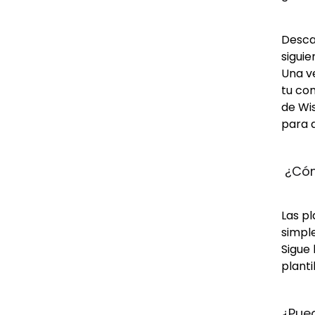
Descar
siguie
Una ve
tu com
de Wis
para d
 ¿Cóm
Las p
simple
Sigue 
planti
¿Pue