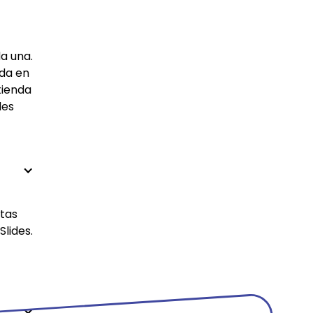
a una.
ada en
tienda
les
ntas
lides.