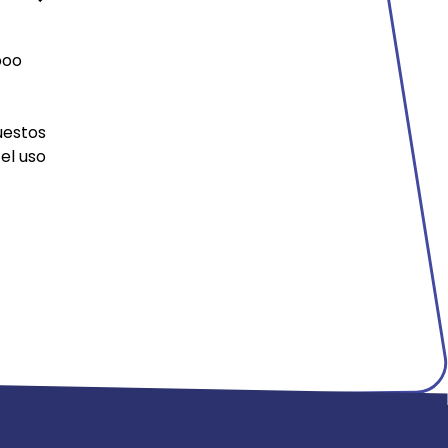
boo
uestos
el uso