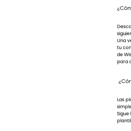
¿Cómo
Descar
siguie
Una ve
tu com
de Wis
para d
 ¿Cóm
Las p
simple
Sigue 
planti