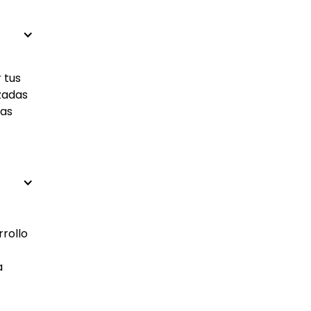
 tus
izadas
las
rrollo
a