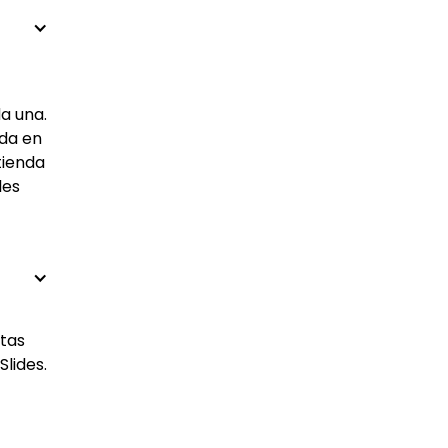
a una.
ada en
tienda
les
ntas
lides.