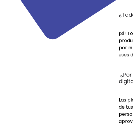
¿Toda
¡Sí! T
produc
por n
uses d
 ¿Por
digit
Las pl
de tus
person
aprov