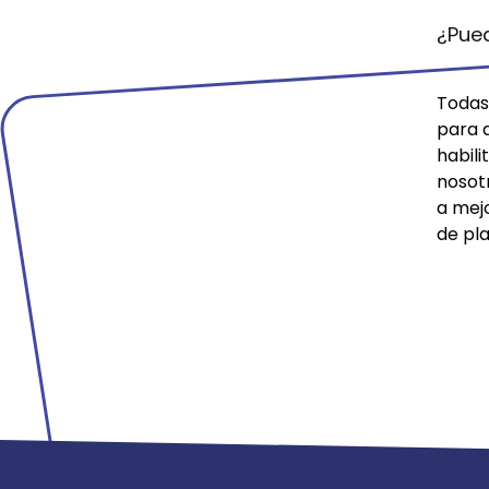
¿Pue
Todas 
para 
habil
nosot
a mej
de pla