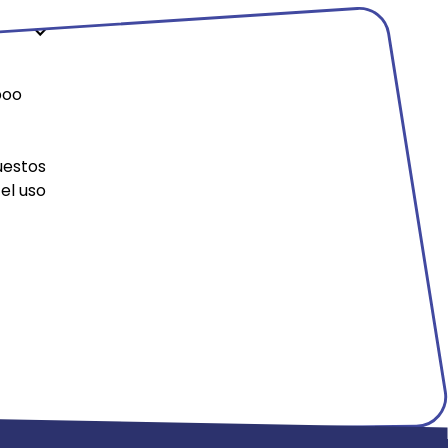
boo
uestos
el uso