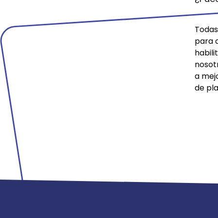
Todas 
para 
habil
nosot
a mej
de pla