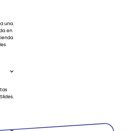
a una.
ada en
tienda
les
ntas
lides.