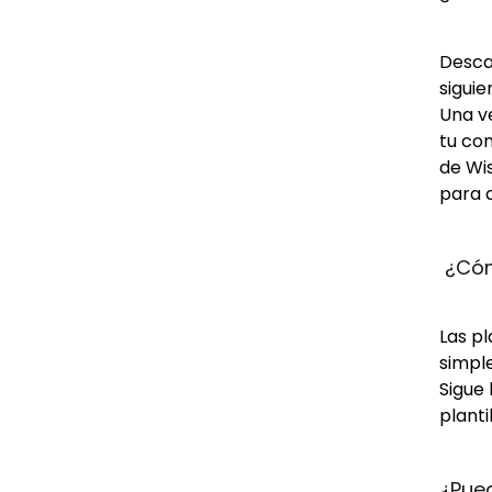
Descar
siguie
Una ve
tu com
de Wis
para d
 ¿Cóm
Las p
simple
Sigue 
planti
¿Pue