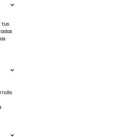
 tus
izadas
las
rrollo
a