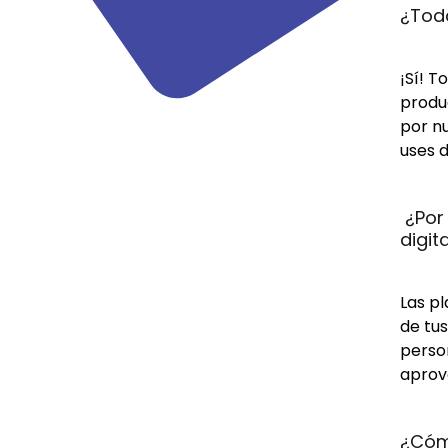
¿Toda
¡Sí! T
produc
por n
uses d
 ¿Por
digit
Las pl
de tus
person
aprov
¿Cómo