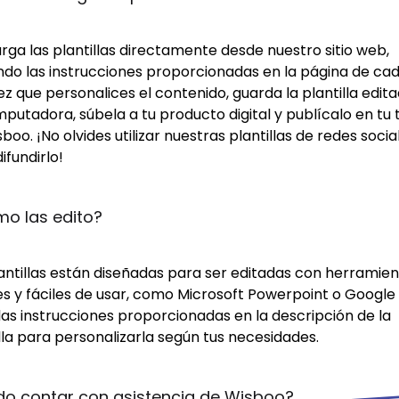
ga las plantillas directamente desde nuestro sitio web,
ndo las instrucciones proporcionadas en la página de cad
z que personalices el contenido, guarda la plantilla edit
putadora, súbela a tu producto digital y publícalo en tu 
boo. ¡No olvides utilizar nuestras plantillas de redes socia
ifundirlo!
o las edito?
lantillas están diseñadas para ser editadas con herramie
s y fáciles de usar, como Microsoft Powerpoint o Google S
las instrucciones proporcionadas en la descripción de la
lla para personalizarla según tus necesidades.
do contar con asistencia de Wisboo?