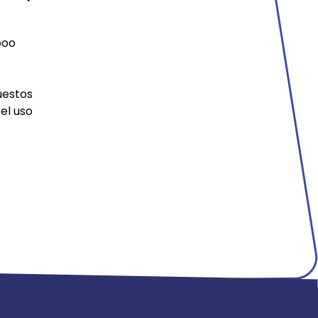
boo
uestos
el uso