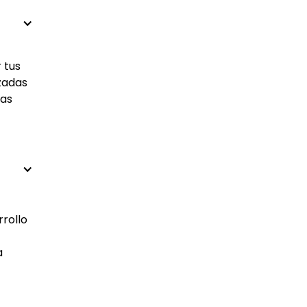
 tus
izadas
las
rrollo
a