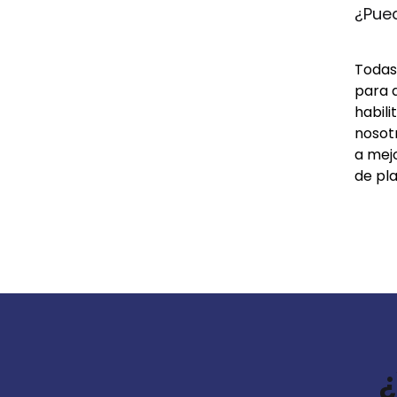
¿Pue
Todas 
para 
habil
nosot
a mej
de pla
¿