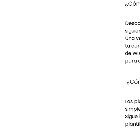
¿Cómo
Descar
siguie
Una ve
tu com
de Wis
para d
 ¿Cóm
Las p
simple
Sigue 
planti