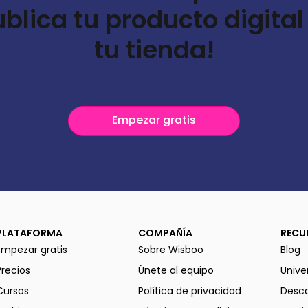
ublica tu producto digital
tu tienda!
Empezar gratis
PLATAFORMA
COMPAÑÍA
RECU
Empezar gratis
Sobre Wisboo
Blog
Precios
Únete al equipo
Unive
Cursos
Política de privacidad
Desca