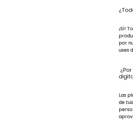
¿Toda
¡Sí! T
produc
por n
uses d
 ¿Por
digit
Las pl
de tus
person
aprov