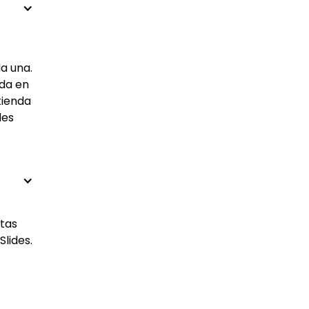
a una.
ada en
tienda
les
ntas
lides.