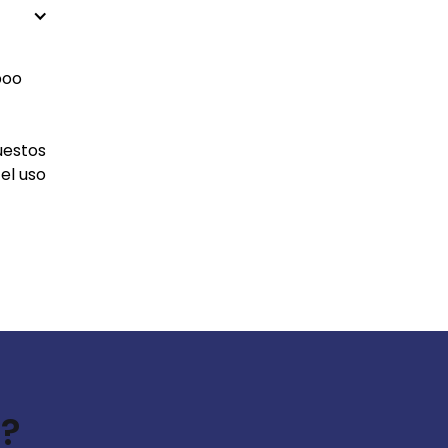
boo
uestos
el uso
s?