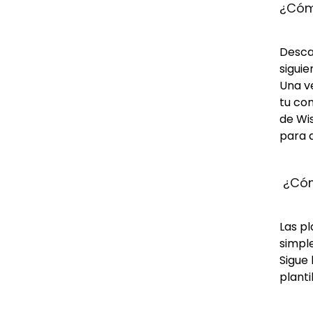
¿Cómo
Descar
siguie
Una ve
tu com
de Wis
para d
 ¿Cóm
Las p
simple
Sigue 
planti