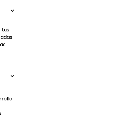
 tus
izadas
las
rrollo
a