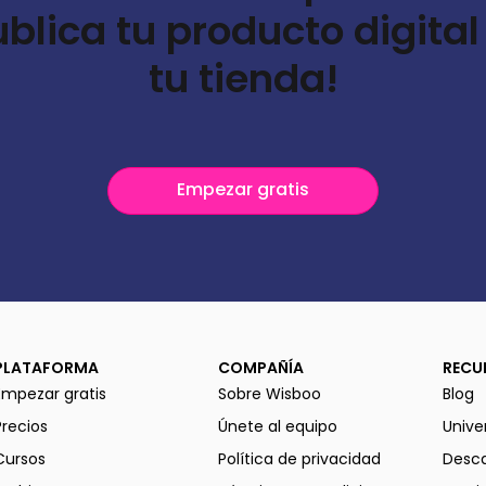
ublica tu producto digital
tu tienda!
Empezar gratis
PLATAFORMA
COMPAÑÍA
RECU
Empezar gratis
Sobre Wisboo
Blog
Precios
Únete al equipo
Unive
Cursos
Política de privacidad
Desca