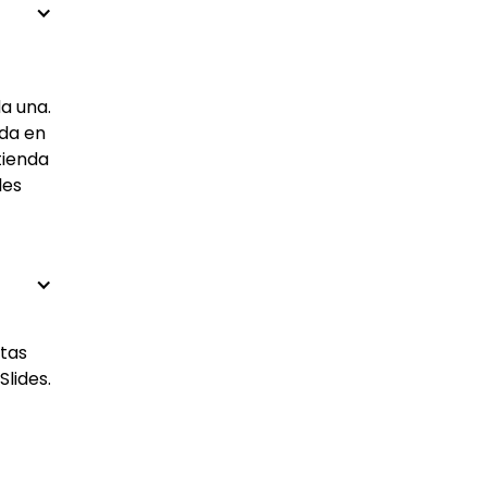
a una.
ada en
tienda
les
ntas
lides.