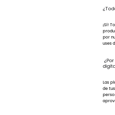
¿Toda
¡Sí! T
produc
por n
uses d
 ¿Por
digit
Las pl
de tus
person
aprov