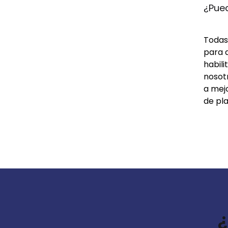
¿Pue
Todas 
para 
habil
nosot
a mej
de pla
¿