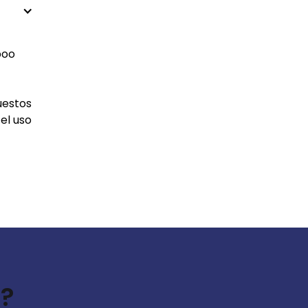
boo
uestos
el uso
s?