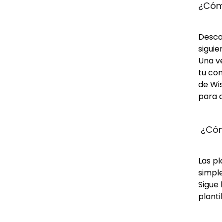
¿Cómo
Descar
siguie
Una ve
tu com
de Wis
para d
 ¿Cóm
Las p
simple
Sigue 
planti