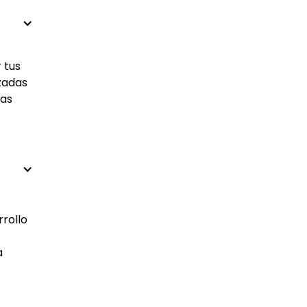
 tus
izadas
las
rrollo
a