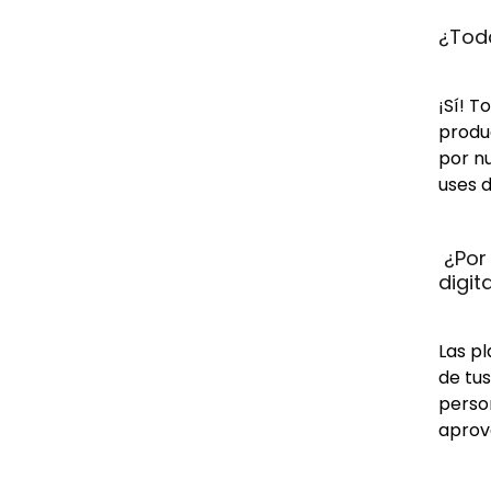
¿Toda
¡Sí! T
produc
por n
uses d
 ¿Por
digit
Las pl
de tus
person
aprov