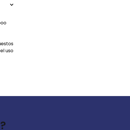
boo
uestos
el uso
s?