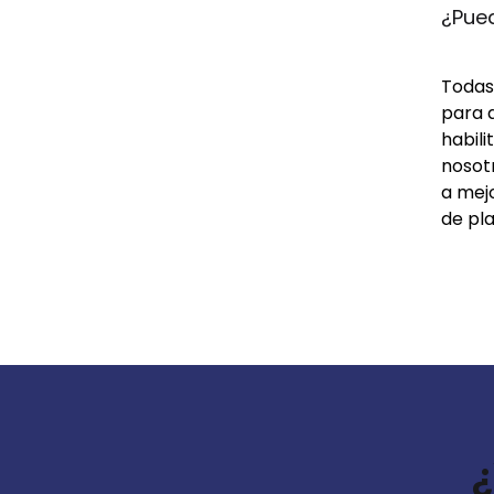
¿Pue
Todas 
para 
habil
nosot
a mej
de pla
¿