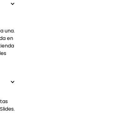
a una.
ada en
tienda
les
ntas
lides.