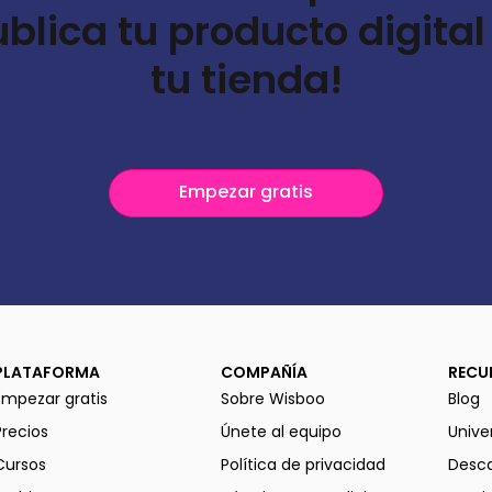
ublica tu producto digital
tu tienda!
Empezar gratis
PLATAFORMA
COMPAÑÍA
RECU
Empezar gratis
Sobre Wisboo
Blog
Precios
Únete al equipo
Unive
Cursos
Política de privacidad
Desca