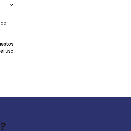
boo
uestos
el uso
s?