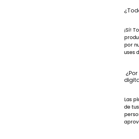
¿Toda
¡Sí! T
produc
por n
uses d
 ¿Por
digit
Las pl
de tus
person
aprov