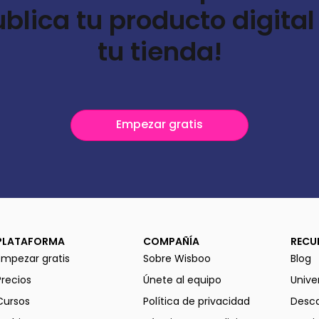
ublica tu producto digital
tu tienda!
Empezar gratis
PLATAFORMA
COMPAÑÍA
RECU
Empezar gratis
Sobre Wisboo
Blog
Precios
Únete al equipo
Unive
Cursos
Política de privacidad
Desca