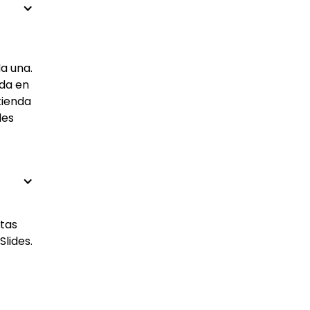
a una.
ada en
tienda
les
ntas
lides.