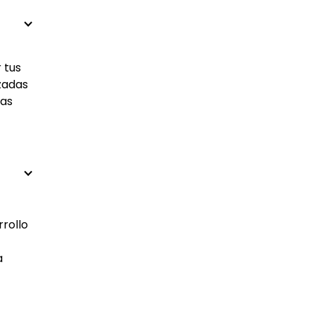
 tus
izadas
las
rrollo
a