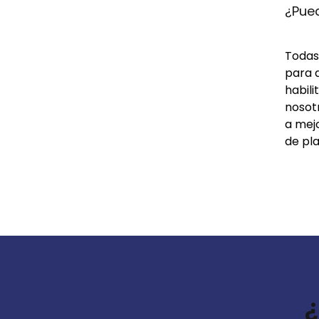
¿Pue
Todas 
para 
habil
nosot
a mej
de pla
¿