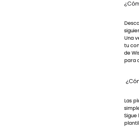
¿Cómo
Descar
siguie
Una ve
tu com
de Wis
para d
 ¿Cóm
Las p
simple
Sigue 
planti