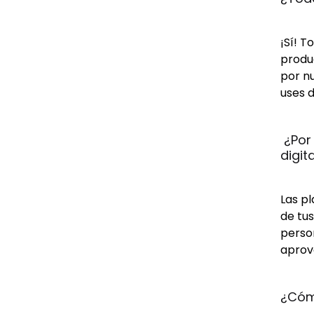
¡Sí! T
produc
por n
uses d
 ¿Por
digit
Las pl
de tus
person
aprov
¿Cómo