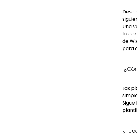
Descar
siguie
Una ve
tu com
de Wis
para d
 ¿Cóm
Las p
simple
Sigue 
planti
¿Pue