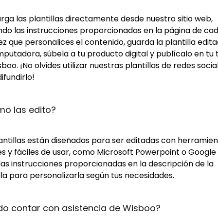
ga las plantillas directamente desde nuestro sitio web,
ndo las instrucciones proporcionadas en la página de cad
z que personalices el contenido, guarda la plantilla edit
putadora, súbela a tu producto digital y publícalo en tu 
boo. ¡No olvides utilizar nuestras plantillas de redes socia
ifundirlo!
o las edito?
lantillas están diseñadas para ser editadas con herramie
s y fáciles de usar, como Microsoft Powerpoint o Google S
las instrucciones proporcionadas en la descripción de la
lla para personalizarla según tus necesidades.
do contar con asistencia de Wisboo?