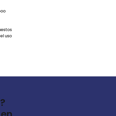
boo
uestos
el uso
s?
 en