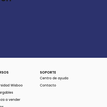
RSOS
SOPORTE
Centro de ayuda
rsidad Wisboo
Contacto
rgables
za a vender
os