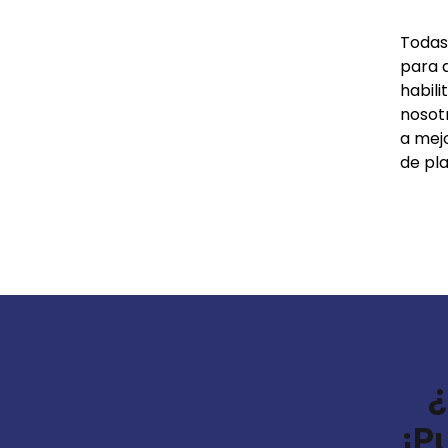
Todas 
para 
habil
nosot
a mej
de pla
¿
¡P