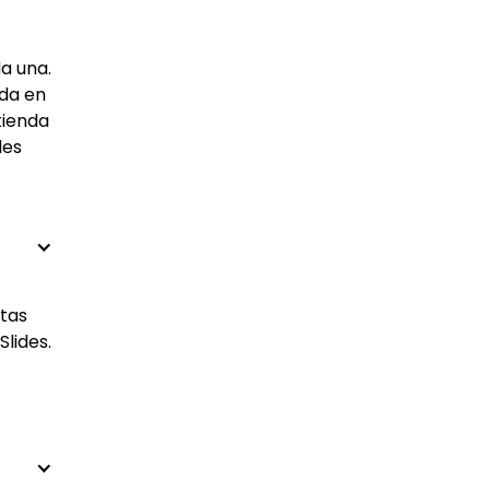
a una.
ada en
tienda
les
ntas
lides.