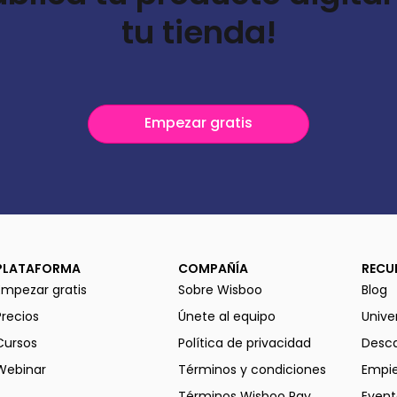
tu tienda!
Empezar gratis
PLATAFORMA
COMPAÑÍA
RECU
Empezar gratis
Sobre Wisboo
Blog
Precios
Únete al equipo
Unive
Cursos
Política de privacidad
Desca
Webinar
Términos y condiciones
Empie
Términos Wisboo Pay
Event