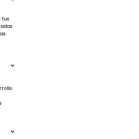
 tus
izadas
las
rrollo
a